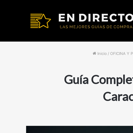
Inicio
/
OFICINA Y 
Guía Complet
Carac