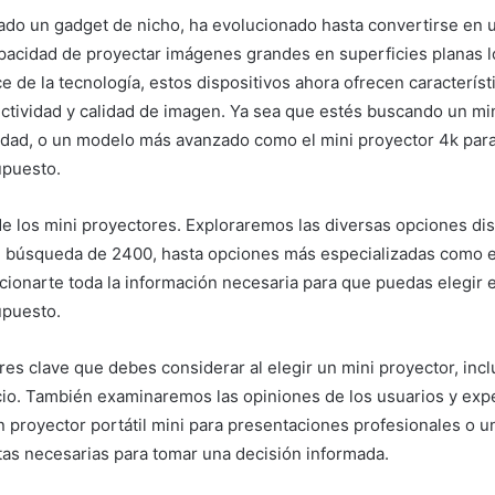
rado un gadget de nicho, ha evolucionado hasta convertirse en
apacidad de proyectar imágenes grandes en superficies planas 
de la tecnología, estos dispositivos ahora ofrecen característi
tividad y calidad de imagen. Ya sea que estés buscando un mini p
idad, o un modelo más avanzado como el mini proyector 4k para
upuesto.
e los mini proyectores. Exploraremos las diversas opciones di
 búsqueda de 2400, hasta opciones más especializadas como e
ionarte toda la información necesaria para que puedas elegir e
upuesto.
res clave que debes considerar al elegir un mini proyector, inclu
recio. También examinaremos las opiniones de los usuarios y exp
 proyector portátil mini para presentaciones profesionales o 
ntas necesarias para tomar una decisión informada.