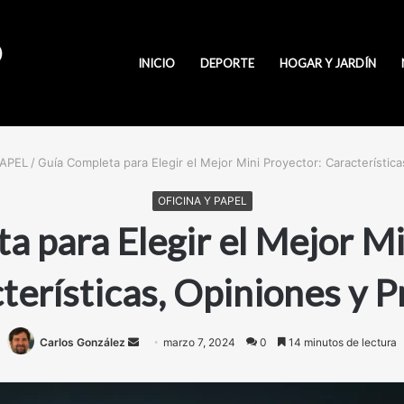
INICIO
DEPORTE
HOGAR Y JARDÍN
PAPEL
/
Guía Completa para Elegir el Mejor Mini Proyector: Característica
OFICINA Y PAPEL
a para Elegir el Mejor Mi
terísticas, Opiniones y P
Carlos González
Send
marzo 7, 2024
0
14 minutos de lectura
an
email