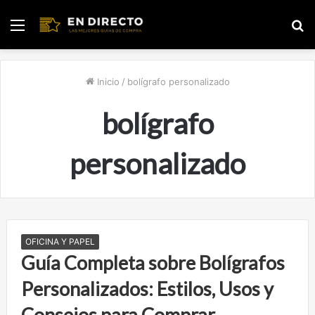
Menú
B
p
Inicio
/
bolígrafo personalizado
bolígrafo
personalizado
OFICINA Y PAPEL
Guía Completa sobre Bolígrafos
Personalizados: Estilos, Usos y
Consejos para Comprar