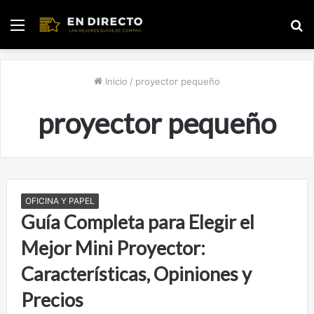
Menú
B
p
Inicio
/
proyector pequeño
proyector pequeño
OFICINA Y PAPEL
Guía Completa para Elegir el
Mejor Mini Proyector:
Características, Opiniones y
Precios